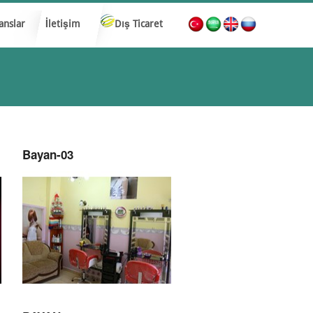
anslar
İletişim
Dış Ticaret
Bayan-03