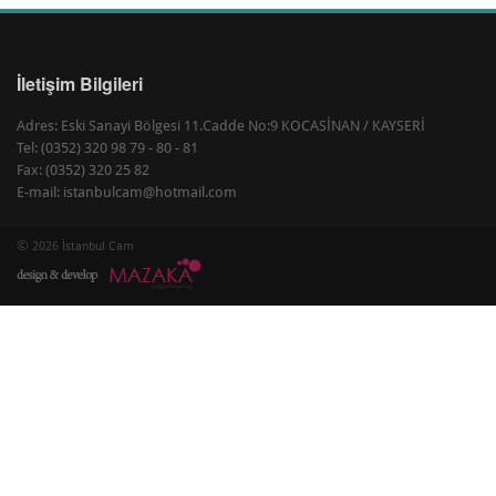
İletişim Bilgileri
Adres: Eski Sanayi Bölgesi 11.Cadde No:9 KOCASİNAN / KAYSERİ
Tel: (0352) 320 98 79 - 80 - 81
Fax: (0352) 320 25 82
E-mail: istanbulcam@hotmail.com
©
2026 İstanbul Cam