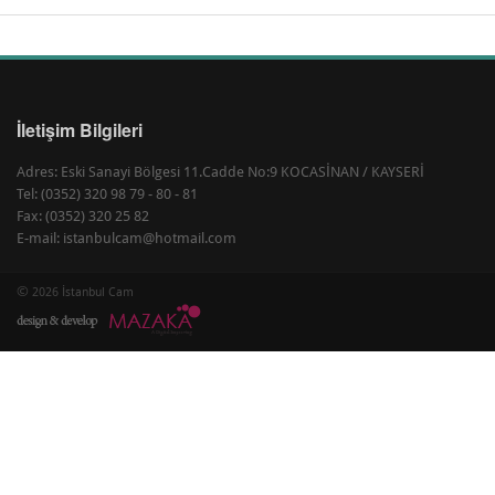
İletişim Bilgileri
Adres: Eski Sanayi Bölgesi 11.Cadde No:9 KOCASİNAN / KAYSERİ
Tel: (0352) 320 98 79 - 80 - 81
Fax: (0352) 320 25 82
E-mail: istanbulcam@hotmail.com
©
2026 İstanbul Cam