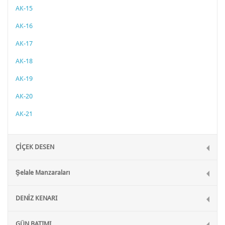
AK-15
AK-16
AK-17
AK-18
AK-19
AK-20
AK-21
ÇİÇEK DESEN
Şelale Manzaraları
DENİZ KENARI
GÜN BATIMI