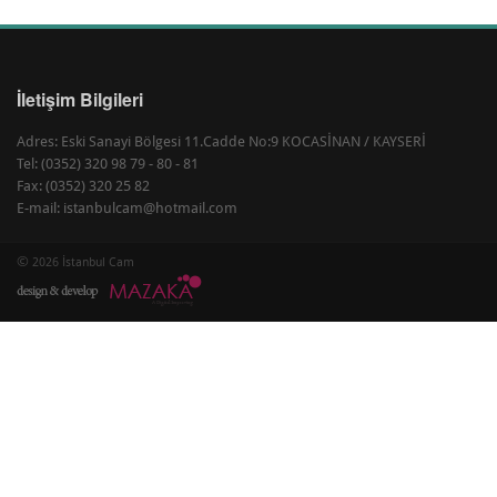
İletişim Bilgileri
Adres: Eski Sanayi Bölgesi 11.Cadde No:9 KOCASİNAN / KAYSERİ
Tel: (0352) 320 98 79 - 80 - 81
Fax: (0352) 320 25 82
E-mail: istanbulcam@hotmail.com
©
2026 İstanbul Cam