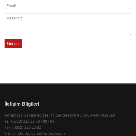
Gönder
İletişim Bilgileri
Adres: Eski Sanayi Bölgesi 11.Cadde No:9 KOCASİNAN / KAYSERİ
Tel: (0352) 320 98 79 - 80 - 81
Fax: (0352) 320 25 82
E-mail: istanbulcam@hotmail.com