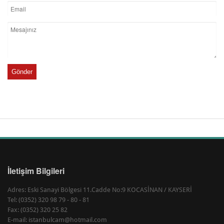
Gönder
İletişim Bilgileri
Adres: Eski Sanayi Bölgesi 11.Cadde No:9 KOCASİNAN / KAYSERİ
Tel: (0352) 320 98 79 - 80 - 81
Fax: (0352) 320 25 82
E-mail: istanbulcam@hotmail.com