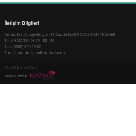
İletişim Bilgileri
Adres: Eski Sanayi Bölgesi 11.Cadde No:9 KOCASİNAN / KAYSERİ
Tel: (0352) 320 98 79 - 80 - 81
Fax: (0352) 320 25 82
E-mail: istanbulcam@hotmail.com
©
2026 İstanbul Cam