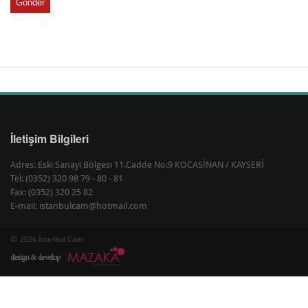
Gönder
İletişim Bilgileri
Adres: Eski Sanayi Bölgesi 11.Cadde No:9 KOCASİNAN / KAYSERİ
Tel: (0352) 320 98 79 - 80 - 81
Fax: (0352) 320 25 82
E-mail: istanbulcam@hotmail.com
©
2026 İstanbul Cam