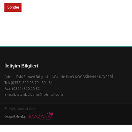
Gönder
İletişim Bilgileri
Adres: Eski Sanayi Bölgesi 11.Cadde No:9 KOCASİNAN / KAYSERİ
Tel: (0352) 320 98 79 - 80 - 81
Fax: (0352) 320 25 82
E-mail: istanbulcam@hotmail.com
©
2026 İstanbul Cam